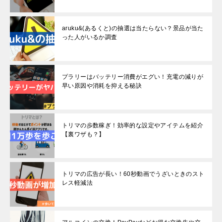
aruku&(あるくと)の抽選は当たらない？景品が当た
った人がいるか調査
プラリーはバッテリー消費がエグい！充電の減りが
早い原因や消耗を抑える秘訣
トリマの歩数稼ぎ！効率的な設定やアイテムを紹介
【裏ワザも？】
トリマの広告が長い！60秒動画でうざいときのスト
レス軽減法