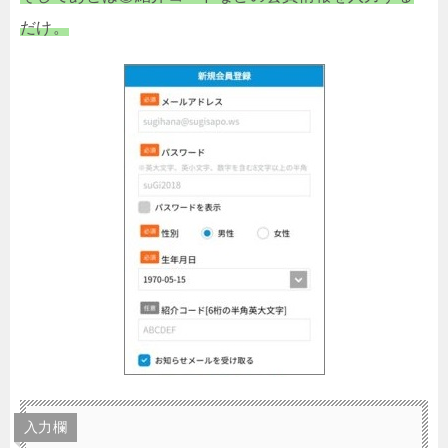
だけ。
入力欄