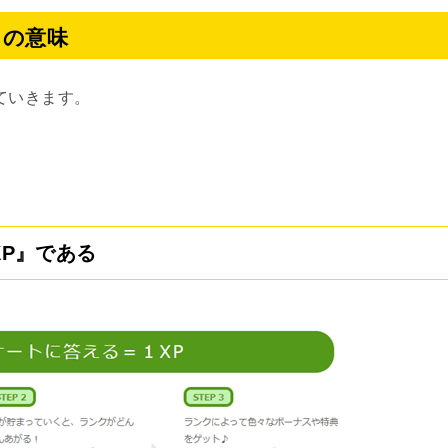
との意味
ていきます。
。
XP』である