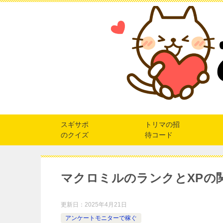
スギサポ
トリマの招
のクイズ
待コード
マクロミルのランクとXPの
更新日：
2025年4月21日
アンケートモニターで稼ぐ