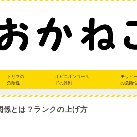
トリマの
オピニオンワール
モッピ
危険性
ドの評判
の危険
関係とは？ランクの上げ方