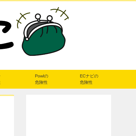
ー
Powlの
ECナビの
性
危険性
危険性