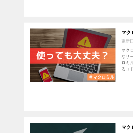
マク
更新
マク
なサ
ロミ
るコ [
マク