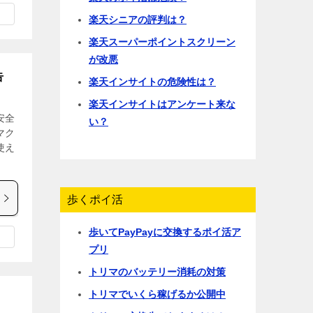
楽天シニアの評判は？
楽天スーパーポイントスクリーン
が改悪
告
楽天インサイトの危険性は？
楽天インサイトはアンケート来な
安全
い？
マク
使え
歩くポイ活
歩いてPayPayに交換するポイ活ア
プリ
トリマのバッテリー消耗の対策
トリマでいくら稼げるか公開中