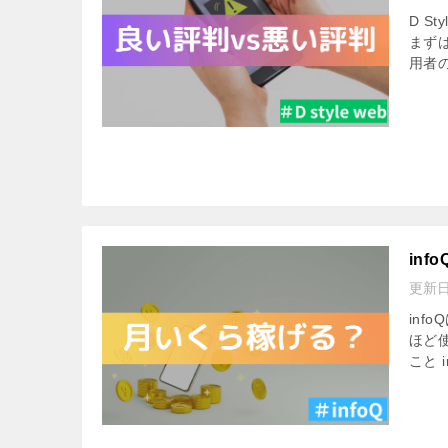
D S
まず
用者
in
更新
in
ほど
こと 