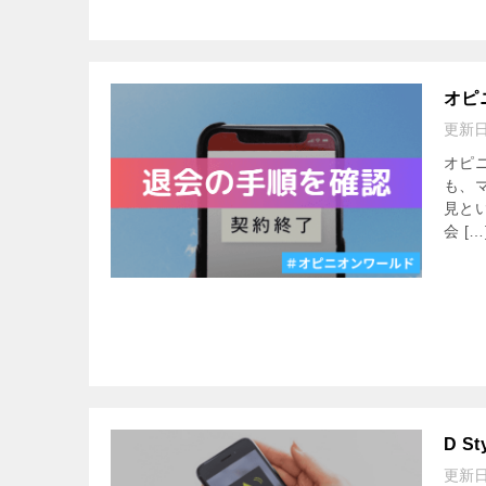
オピ
更新
オピ
も、
見と
会 […
D 
更新