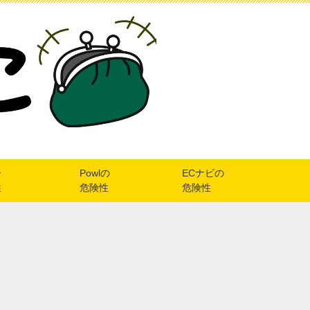
ー
Powlの
ECナビの
性
危険性
危険性