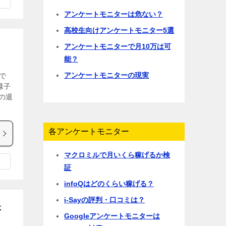
アンケートモニターは危ない？
高校生向けアンケートモニター5選
アンケートモニターで月10万は可
能？
アンケートモニターの現実
で
様子
の退
各アンケートモニター
マクロミルで月いくら稼げるか検
証
infoQはどのくらい稼げる？
i-Sayの評判・口コミは？
た
Googleアンケートモニターは