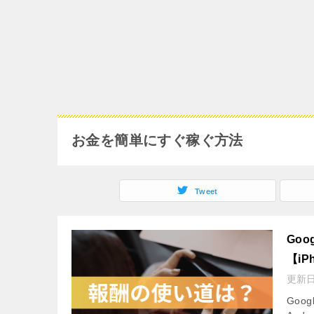
お金を簡単にすぐ稼ぐ方法
Tweet
Go
【iP
更新
Go