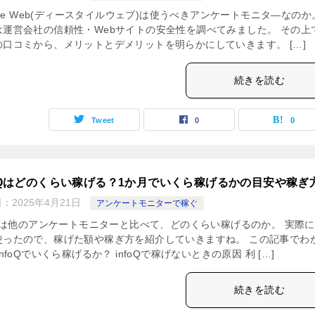
tyle Web(ディースタイルウェブ)は使うべきアンケートモニタ―なのか
は運営会社の信頼性・Webサイトの安全性を調べてみました。 その上
の口コミから、メリットとデメリットを明らかにしていきます。 […]
続きを読む
Tweet
0
0
foQはどのくらい稼げる？1か月でいくら稼げるかの目安や稼ぎ
日：
2025年4月21日
アンケートモニターで稼ぐ
foQは他のアンケートモニターと比べて、どのくらい稼げるのか。 実際に
使ったので、稼げた額や稼ぎ方を紹介していきますね。 この記事でわ
infoQでいくら稼げるか？ infoQで稼げないときの原因 利 […]
続きを読む