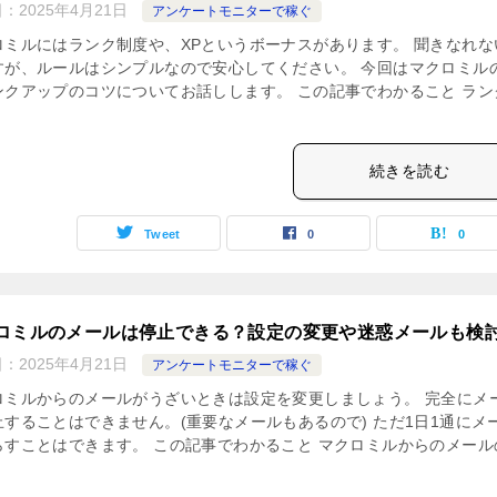
日：
2025年4月21日
アンケートモニターで稼ぐ
ロミルにはランク制度や、XPというボーナスがあります。 聞きなれな
すが、ルールはシンプルなので安心してください。 今回はマクロミルの
ンクアップのコツについてお話しします。 この記事でわかること ラン
続きを読む
Tweet
0
0
ロミルのメールは停止できる？設定の変更や迷惑メールも検
日：
2025年4月21日
アンケートモニターで稼ぐ
ロミルからのメールがうざいときは設定を変更しましょう。 完全にメ
止することはできません。(重要なメールもあるので) ただ1日1通にメ
らすことはできます。 この記事でわかること マクロミルからのメール