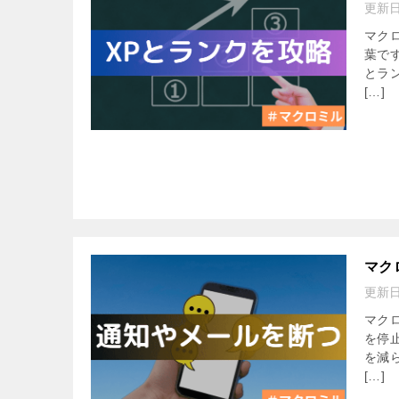
更新
マク
葉で
とラ
[…]
マク
更新
マク
を停
を減
[…]