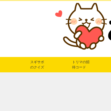
スギサポ
トリマの招
のクイズ
待コード