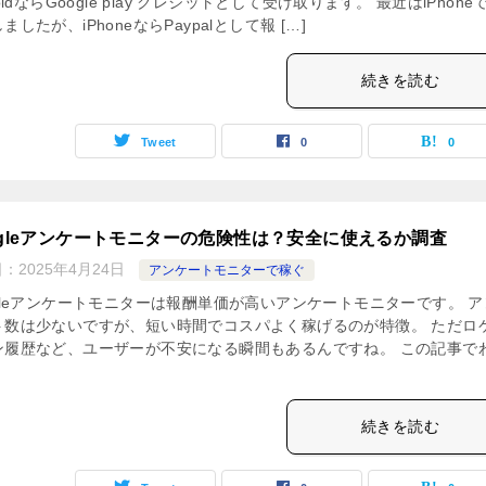
roidならGoogle play クレジットとして受け取ります。 最近はiPhone
ましたが、iPhoneならPaypalとして報 […]
続きを読む
Tweet
0
0
ogleアンケートモニターの危険性は？安全に使えるか調査
日：
2025年4月24日
アンケートモニターで稼ぐ
ogleアンケートモニターは報酬単価が高いアンケートモニターです。 ア
ト数は少ないですが、短い時間でコスパよく稼げるのが特徴。 ただロ
ン履歴など、ユーザーが不安になる瞬間もあるんですね。 この記事で
続きを読む