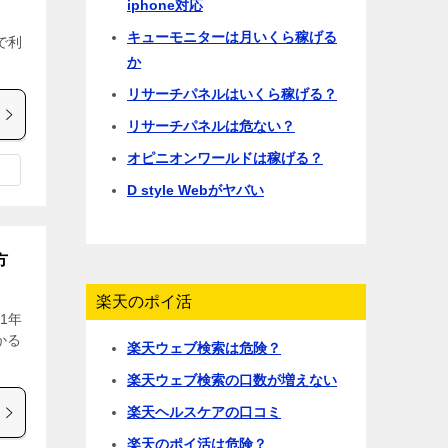
iphone対応
。
キューモニターは月いくら稼げる
で利
か
リサーチパネルはいくら稼げる？
リサーチパネルは危ない？
オピニオンワールドは稼げる？
D style Webがヤバい
方
楽天のポイ活
1年
かる
楽天ウェブ検索は危険？
楽天ウェブ検索の口数が増えない
楽天ヘルスケアの口コミ
楽天のポイ活は危険？