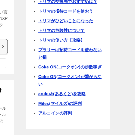
トリマの交換先でおすすめは？
トリマの招待コードを使おう
い言
XP
トリマがひどいことになった
ク
トリマの危険性について
トリマの使い方【攻略】
プラリーは招待コードを使わない
と損
Coke ON(コークオン)の歩数稼ぎ
Coke ON(コークオン)が繋がらな
い
討
aruku&(あるくと)を攻略
Miles(マイルズ)の評判
ール
アルコインの評判
ール
の