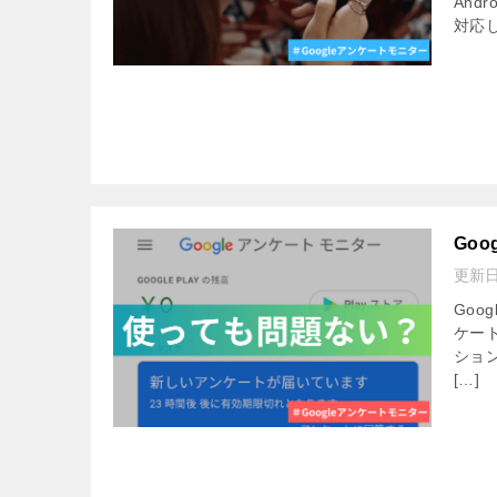
And
対応し
Go
更新
Go
ケー
ショ
[…]