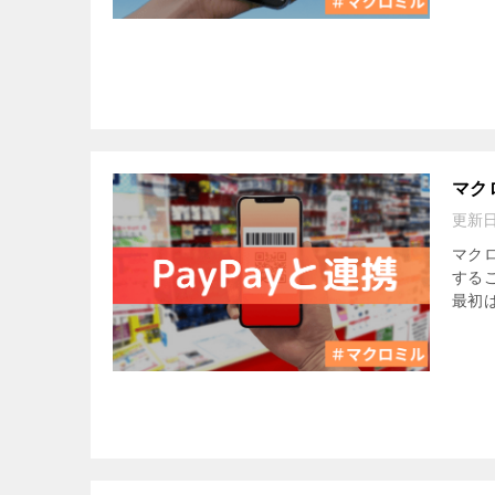
マク
更新
マク
する
最初