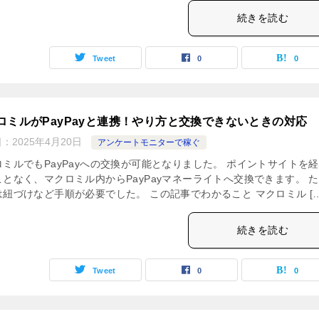
続きを読む
Tweet
0
0
ロミルがPayPayと連携！やり方と交換できないときの対応
日：
2025年4月20日
アンケートモニターで稼ぐ
ロミルでもPayPayへの交換が可能となりました。 ポイントサイトを
ことなく、マクロミル内からPayPayマネーライトへ交換できます。 
は紐づけなど手順が必要でした。 この記事でわかること マクロミル […
続きを読む
Tweet
0
0